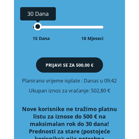
30 Dana
15 Dana
18 Mjeseci
PRIJAVI SE ZA
500,00 €
Planirano vrijeme isplate
: Danas u 09:42
Ukupan iznos za vraćanje:
502,80 €
Nove korisnike ne tražimo platnu
listu za iznose do 500 € na
maksimalan rok do 30 dana!
Prednosti za stare (postojeće
korisnike):
nije potrebna