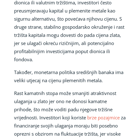
dionica ili valutnim tržištima, investitori često
preusmjeravaju kapital u plemenite metale kao
sigurnu alternativu, što povećava njihovu cijenu. S
druge strane, stabilno gospodarsko okruženje i rast
tržišta kapitala mogu dovesti do pada cijena zlata,
jer se ulagači okreću rizičnijim, ali potencijalno
profitabilnijim investicijama poput dionica ili
fondova.
Također, monetarna politika središnjih banaka ima
veliki utjecaj na cijenu plemenitih metala.
Rast kamatnih stopa može smanjiti atraktivnost
ulaganja u zlato jer ono ne donosi kamatne
prihode, što može voditi padu njegove tržišne
vrijednosti. Investitori koji koriste
brze pozajmice
za
financiranje svojih ulaganja moraju biti posebno
oprezni s obzirom na fluktuacije tržišta, jer visoke