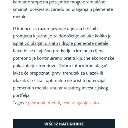
kamatne stope na pozajmice mogu dramatično
smanjiti očekivanu zaradu od ulaganja u plemenite
metale.
U konačnici, razumijevanje utjecaja tržišnih
promjena ključno je za donošenje odluke
koliko je
isplativo ulagati u zlato i druge plemenite metale
.
Kako bi se uspješno predvidjela kretanja cijena,
potrebno je kontinuirano pratiti ključne ekonomske
pokazatelje i trendove. Dobro informiran ulagač
lakše će prepoznati pravi trenutak za ulazak ili
izlazak s tržišta i optimalno iskoristiti potencijal
plemenitih metala unutar vlastitog investicijskog
portfelja.
Tagovi:
plemeniti metali
,
test
,
ulaganje zlato
VIŠE IZ KATEGORIJE