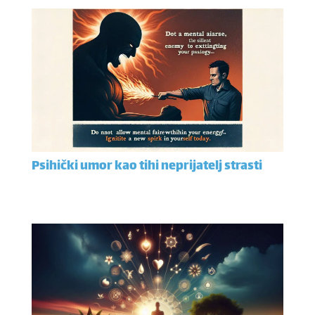
Psihički umor kao tihi neprijatelj strasti