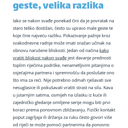
geste, velika razlika
Iako se nakon svađe ponekad čini da je povratak na
staro teško dostižan, često su upravo male geste te
koje čine najveću razliku. Pokazivanje pažnje kroz
svakodnevne radnje može imati snažan učinak na
obnovu narušene bliskosti. Jedan od načina
kako
vratiti bliskost nakon svađe
jest davanje prednosti
toplim riječima podrške, nenametljivim pitanjima o
osjećajima partnera i spremnošću da poslušate ono
što ima za reći. Nije potrebno odmah rješavati sve
nesuglasice ili pokušavati vratiti strast na silu. Kava
u jutarnjim satima, osmijeh na izlasku iz kuće ili
zajedničko gledanje omiljene serije mogu biti prvi
koraci prema ponovnom zbližavanju. Fizički kontakt
poput zagrljaja ili držanja za ruku često govori više
od riječi te može pomoći partnerima da ponovno