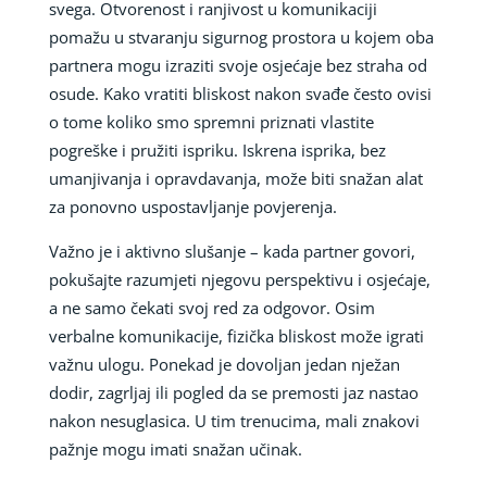
svega. Otvorenost i ranjivost u komunikaciji
pomažu u stvaranju sigurnog prostora u kojem oba
partnera mogu izraziti svoje osjećaje bez straha od
osude. Kako vratiti bliskost nakon svađe često ovisi
o tome koliko smo spremni priznati vlastite
pogreške i pružiti ispriku. Iskrena isprika, bez
umanjivanja i opravdavanja, može biti snažan alat
za ponovno uspostavljanje povjerenja.
Važno je i aktivno slušanje – kada partner govori,
pokušajte razumjeti njegovu perspektivu i osjećaje,
a ne samo čekati svoj red za odgovor. Osim
verbalne komunikacije, fizička bliskost može igrati
važnu ulogu. Ponekad je dovoljan jedan nježan
dodir, zagrljaj ili pogled da se premosti jaz nastao
nakon nesuglasica. U tim trenucima, mali znakovi
pažnje mogu imati snažan učinak.