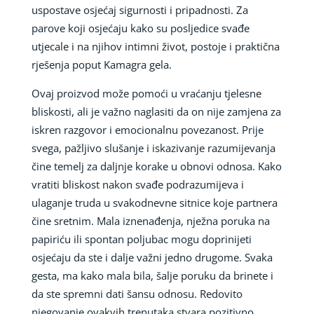
uspostave osjećaj sigurnosti i pripadnosti. Za
parove koji osjećaju kako su posljedice svađe
utjecale i na njihov intimni život, postoje i praktična
rješenja poput Kamagra gela.
Ovaj proizvod može pomoći u vraćanju tjelesne
bliskosti, ali je važno naglasiti da on nije zamjena za
iskren razgovor i emocionalnu povezanost. Prije
svega, pažljivo slušanje i iskazivanje razumijevanja
čine temelj za daljnje korake u obnovi odnosa. Kako
vratiti bliskost nakon svađe podrazumijeva i
ulaganje truda u svakodnevne sitnice koje partnera
čine sretnim. Mala iznenađenja, nježna poruka na
papiriću ili spontan poljubac mogu doprinijeti
osjećaju da ste i dalje važni jedno drugome. Svaka
gesta, ma kako mala bila, šalje poruku da brinete i
da ste spremni dati šansu odnosu. Redovito
njegovanje ovakvih trenutaka stvara pozitivno