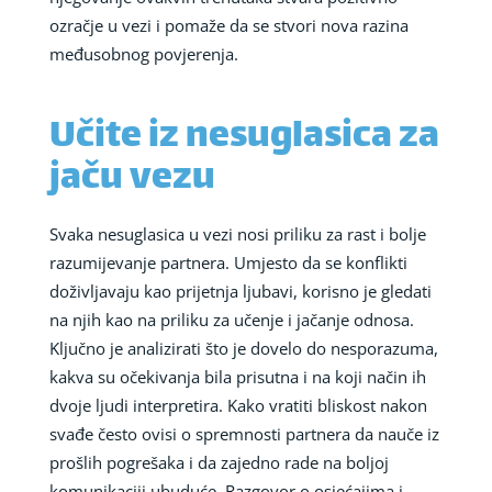
ozračje u vezi i pomaže da se stvori nova razina
međusobnog povjerenja.
Učite iz nesuglasica za
jaču vezu
Svaka nesuglasica u vezi nosi priliku za rast i bolje
razumijevanje partnera. Umjesto da se konflikti
doživljavaju kao prijetnja ljubavi, korisno je gledati
na njih kao na priliku za učenje i jačanje odnosa.
Ključno je analizirati što je dovelo do nesporazuma,
kakva su očekivanja bila prisutna i na koji način ih
dvoje ljudi interpretira. Kako vratiti bliskost nakon
svađe često ovisi o spremnosti partnera da nauče iz
prošlih pogrešaka i da zajedno rade na boljoj
komunikaciji ubuduće. Razgovor o osjećajima i