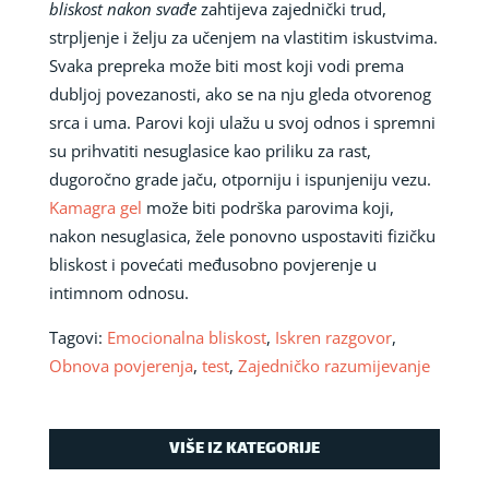
bliskost nakon svađe
zahtijeva zajednički trud,
strpljenje i želju za učenjem na vlastitim iskustvima.
Svaka prepreka može biti most koji vodi prema
dubljoj povezanosti, ako se na nju gleda otvorenog
srca i uma. Parovi koji ulažu u svoj odnos i spremni
su prihvatiti nesuglasice kao priliku za rast,
dugoročno grade jaču, otporniju i ispunjeniju vezu.
Kamagra gel
može biti podrška parovima koji,
nakon nesuglasica, žele ponovno uspostaviti fizičku
bliskost i povećati međusobno povjerenje u
intimnom odnosu.
Tagovi:
Emocionalna bliskost
,
Iskren razgovor
,
Obnova povjerenja
,
test
,
Zajedničko razumijevanje
VIŠE IZ KATEGORIJE