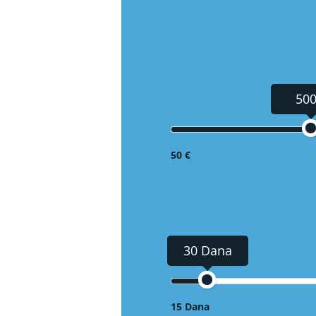
500
50 €
30 Dana
15 Dana