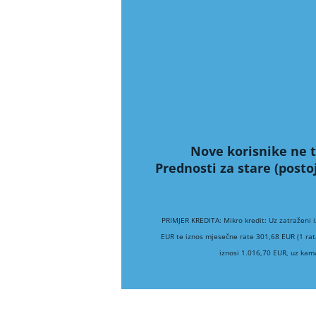
Nove korisnike ne t
Prednosti za stare (posto
PRIMJER KREDITA: Mikro kredit: Uz zatraženi 
EUR te iznos mjesečne rate 301,68 EUR (1 rat
iznosi 1.016,70 EUR, uz kam