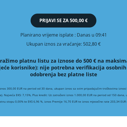
PRIJAVI SE ZA
500,00 €
Planirano vrijeme isplate
: Danas u 09:41
Ukupan iznos za vraćanje:
502,80 €
ražimo platnu listu za iznose do 500 € na maksim
jeće korisnike):
nije potrebna verifikacija osobn
odobrenja bez platne liste
iznos 300,00 EUR na period od 30 dana, ukupan iznos sa svim pripadajućim troškovima iznosi
a). Najveća EKS: 7,15%, Plus kredit: Uz zatraženi iznos 1.000,00 EUR na period od 150 dana,
atnu stopu 0,00% te EKS 6,96 %, iznos Premije 16,70 EUR te iznos mjesečne rate 203,34 EUR (