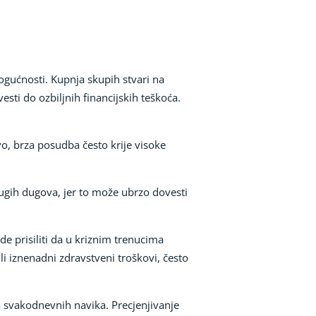
ogućnosti. Kupnja skupih stvari na
esti do ozbiljnih financijskih teškoća.
o, brza posudba često krije visoke
ugih dugova, jer to može ubrzo dovesti
de prisiliti da u kriznim trenucima
i iznenadni zdravstveni troškovi, često
 svakodnevnih navika. Precjenjivanje