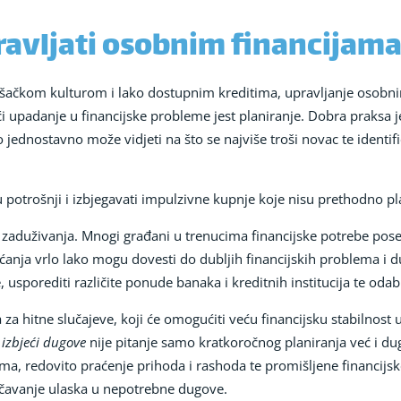
avljati osobnim financijama 
šačkom kulturom i lako dostupnim kreditima, upravljanje osobnim
eći upadanje u financijske probleme jest planiranje. Dobra praksa 
 jednostavno može vidjeti na što se najviše troši novac te identif
 u potrošnji i izbjegavati impulzivne kupnje koje nisu prethodno pl
e zaduživanja. Mnogi građani u trenucima financijske potrebe po
ćanja vrlo lako mogu dovesti do dubljih financijskih problema i 
 usporediti različite ponude banaka i kreditnih institucija te odab
 za hitne slučajeve, koji će omogućiti veću financijsku stabilnos
 izbjeći dugove
nije pitanje samo kratkoročnog planiranja već i du
ma, redovito praćenje prihoda i rashoda te promišljene financijsk
ječavanje ulaska u nepotrebne dugove.