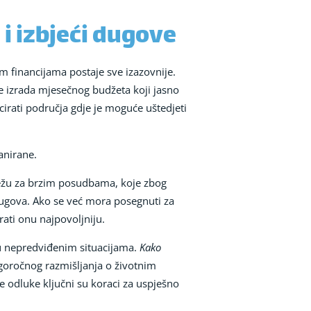
i izbjeći dugove
 financijama postaje sve izazovnije.
je izrada mjesečnog budžeta koji jasno
icirati područja gdje je moguće uštedjeti
anirane.
sežu za brzim posudbama, koje zbog
dugova. Ako se već mora posegnuti za
rati onu najpovoljniju.
t u nepredviđenim situacijama.
Kako
goročnog razmišljanja o životnim
e odluke ključni su koraci za uspješno