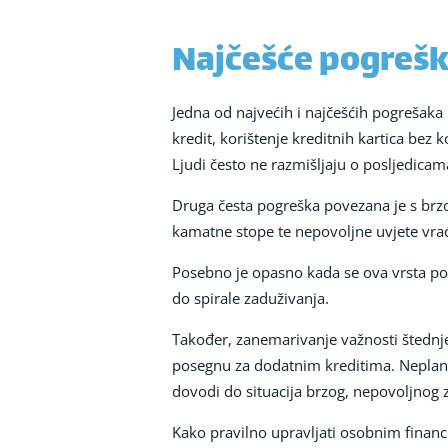
Najčešće pogrešk
Jedna od najvećih i najčešćih pogrešaka 
kredit, korištenje kreditnih kartica bez 
Ljudi često ne razmišljaju o posljedicam
Druga česta pogreška povezana je s brz
kamatne stope te nepovoljne uvjete vrać
Posebno je opasno kada se ova vrsta pos
do spirale zaduživanja.
Također, zanemarivanje važnosti štednje i
posegnu za dodatnim kreditima. Neplanir
dovodi do situacija brzog, nepovoljnog 
Kako pravilno upravljati osobnim finan