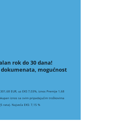
alan rok do 30 dana!
ih dokumenata, mogućnost
 301,68 EUR, uz EKS 7,03%, iznos Premije 1,68
 ukupan iznos sa svim pripadajućim troškovima
5 rata). Najveća EKS: 7,15 %