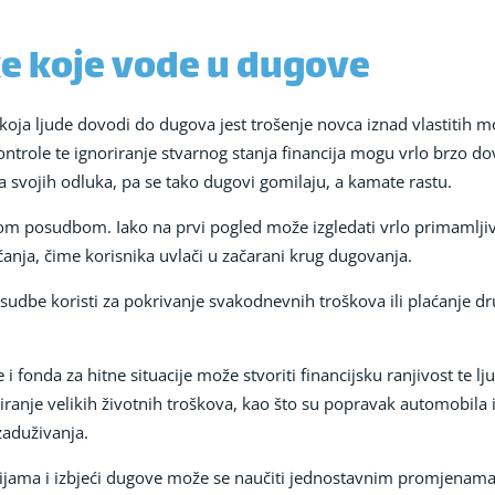
e koje vode u dugove
koja ljude dovodi do dugova jest trošenje novca iznad vlastitih m
kontrole te ignoriranje stvarnog stanja financija mogu vrlo brzo dov
a svojih odluka, pa se tako dugovi gomilaju, a kamate rastu.
om posudbom. Iako na prvi pogled može izgledati vrlo primamljiv
anja, čime korisnika uvlači u začarani krug dugovanja.
udbe koristi za pokrivanje svakodnevnih troškova ili plaćanje dr
 fonda za hitne situacije može stvoriti financijsku ranjivost te lju
anje velikih životnih troškova, kao što su popravak automobila il
zaduživanja.
cijama i izbjeći dugove može se naučiti jednostavnim promjenama