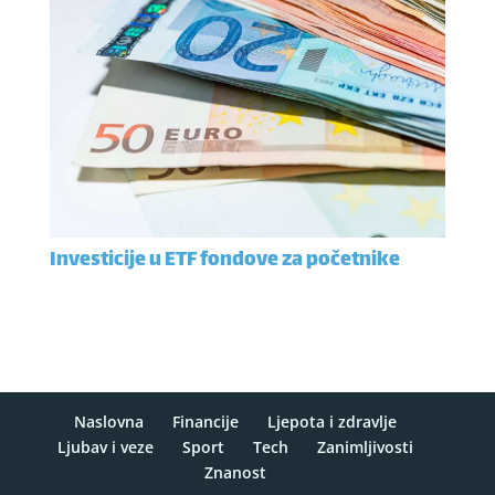
Investicije u ETF fondove za početnike
Naslovna
Financije
Ljepota i zdravlje
Ljubav i veze
Sport
Tech
Zanimljivosti
Znanost