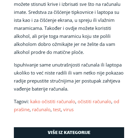
možete stisnuti krive i izbrisati sve što na računalu
imate. Sredstva za čišćenje tipkovnice i laptopa su
ista kao i za čišćenje ekrana, u spreju ili vlažnim
maramicama. Također i ovdje možete koristiti
alkohol, ali prije toga maramicu koju ste polili
alkoholom dobro ožmikajte jer ne želite da vam
alkohol prodre do matične ploče.
Ispuhivanje same unutrašnjosti računala ili laptopa
ukoliko to već niste radili ili vam netko nije pokazao
radije prepustite stručnijima jer postupak zahtjeva
vađenje baterije računala.
Tagovi:
kako očistiti računalo
,
očistiti računalo
,
od
prašine
,
računalo
,
test
,
virus
VIŠE IZ KATEGORIJE