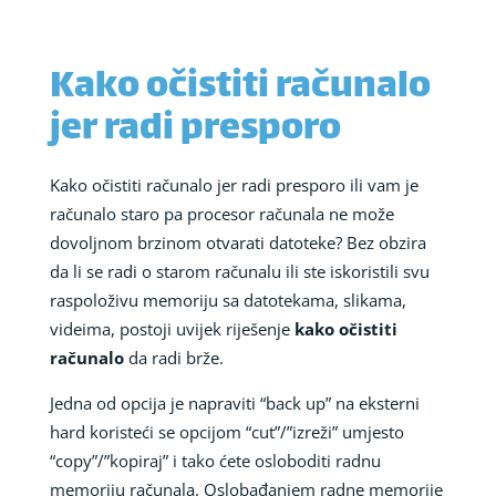
Kako očistiti računalo
jer radi presporo
Kako očistiti računalo jer radi presporo ili vam je
računalo staro pa procesor računala ne može
dovoljnom brzinom otvarati datoteke? Bez obzira
da li se radi o starom računalu ili ste iskoristili svu
raspoloživu memoriju sa datotekama, slikama,
videima, postoji uvijek riješenje
kako očistiti
računalo
da radi brže.
Jedna od opcija je napraviti “back up” na eksterni
hard koristeći se opcijom “cut”/”izreži” umjesto
“copy”/”kopiraj” i tako ćete osloboditi radnu
memoriju računala. Oslobađanjem radne memorije