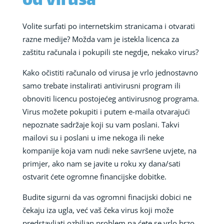
od virusa
Volite surfati po internetskim stranicama i otvarati
razne medije? Možda vam je istekla licenca za
zaštitu računala i pokupili ste negdje, nekako virus?
Kako očistiti računalo od virusa je vrlo jednostavno
samo trebate instalirati antivirusni program ili
obnoviti licencu postojećeg antivirusnog programa.
Virus možete pokupiti i putem e-maila otvarajući
nepoznate sadržaje koji su vam poslani. Takvi
mailovi su i poslani u ime nekoga ili neke
kompanije koja vam nudi neke savršene uvjete, na
primjer, ako nam se javite u roku xy dana/sati
ostvarit ćete ogromne financijske dobitke.
Budite sigurni da vas ogromni finacijski dobici ne
čekaju iza ugla, već vaš čeka virus koji može
predstavljati ozbiljan problem pa ćete se vrlo brzo