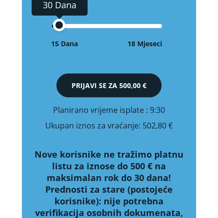
30 Dana
15 Dana
18 Mjeseci
PRIJAVI SE ZA
500,00 €
Planirano vrijeme isplate
: 9:30
Ukupan iznos za vraćanje:
502,80 €
Nove korisnike ne tražimo platnu
listu za iznose do 500 € na
maksimalan rok do 30 dana!
Prednosti za stare (postojeće
korisnike):
nije potrebna
verifikacija osobnih dokumenata,