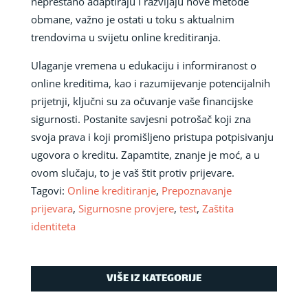
neprestano adaptiraju i razvijaju nove metode
obmane, važno je ostati u toku s aktualnim
trendovima u svijetu online kreditiranja.
Ulaganje vremena u edukaciju i informiranost o
online kreditima, kao i razumijevanje potencijalnih
prijetnji, ključni su za očuvanje vaše financijske
sigurnosti. Postanite savjesni potrošač koji zna
svoja prava i koji promišljeno pristupa potpisivanju
ugovora o kreditu. Zapamtite, znanje je moć, a u
ovom slučaju, to je vaš štit protiv prijevare.
Tagovi:
Online kreditiranje
,
Prepoznavanje
prijevara
,
Sigurnosne provjere
,
test
,
Zaštita
identiteta
VIŠE IZ KATEGORIJE