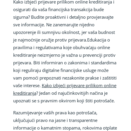
Kako izbjeći prijevare prilikom online kreditiranja i
osigurati da vaša financijska transakcija bude
sigurna? Budite proaktivni i detaljno provjeravajte
sve informacije. Ne zanemarujte nijedno
upozorenje ili sumnjivu okolnost, jer vaša budnost
je najmoćnije oružje protiv prijevara.Edukacija o
pravilima i regulativama koje obuhvaćaju online
kreditiranje neizmjerno je važna u prevenciji protiv
prijevara. Biti informiran o zakonima i standardima
koji reguliraju digitalne financijske usluge može
vam pomoći prepoznati nezakonite prakse i zaštititi
vaše interese.
Kako izbjeći prijevare prilikom online
kreditiranja
? Jedan od najučinkovitijih načina je
upoznati se s pravnim okvirom koji štiti potrošače.
Razumijevanje vaših prava kao potrošača,
uključujući pravo na jasne i transparentne
informacije o kamatnim stopama, rokovima otplate