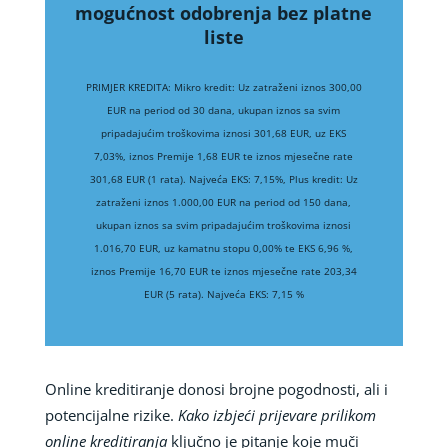
mogućnost odobrenja bez platne
liste
PRIMJER KREDITA: Mikro kredit: Uz zatraženi iznos 300,00
EUR na period od 30 dana, ukupan iznos sa svim
pripadajućim troškovima iznosi 301,68 EUR, uz EKS
7,03%, iznos Premije 1,68 EUR te iznos mjesečne rate
301,68 EUR (1 rata). Najveća EKS: 7,15%, Plus kredit: Uz
zatraženi iznos 1.000,00 EUR na period od 150 dana,
ukupan iznos sa svim pripadajućim troškovima iznosi
1.016,70 EUR, uz kamatnu stopu 0,00% te EKS 6,96 %,
iznos Premije 16,70 EUR te iznos mjesečne rate 203,34
EUR (5 rata). Najveća EKS: 7,15 %
Online kreditiranje donosi brojne pogodnosti, ali i
potencijalne rizike.
Kako izbjeći prijevare prilikom
online kreditiranja
ključno je pitanje koje muči