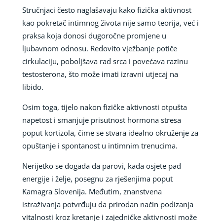
Stručnjaci često naglašavaju kako fizička aktivnost
kao pokretač intimnog života nije samo teorija, već i
praksa koja donosi dugoročne promjene u
ljubavnom odnosu. Redovito vježbanje potiče
cirkulaciju, poboljšava rad srca i povećava razinu
testosterona, što može imati izravni utjecaj na
libido.
Osim toga, tijelo nakon fizičke aktivnosti otpušta
napetost i smanjuje prisutnost hormona stresa
poput kortizola, čime se stvara idealno okruženje za
opuštanje i spontanost u intimnim trenucima.
Nerijetko se događa da parovi, kada osjete pad
energije i želje, posegnu za rješenjima poput
Kamagra Slovenija. Međutim, znanstvena
istraživanja potvrđuju da prirodan način podizanja
vitalnosti kroz kretanje i zajedničke aktivnosti može