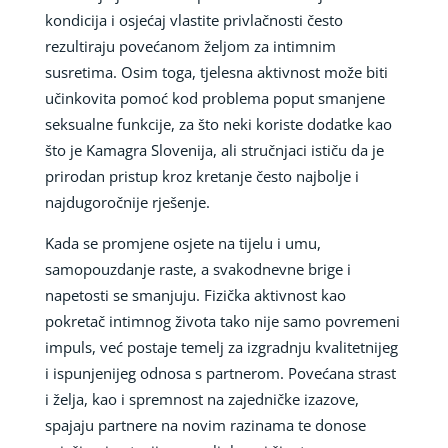
kondicija i osjećaj vlastite privlačnosti često
rezultiraju povećanom željom za intimnim
susretima. Osim toga, tjelesna aktivnost može biti
učinkovita pomoć kod problema poput smanjene
seksualne funkcije, za što neki koriste dodatke kao
što je Kamagra Slovenija, ali stručnjaci ističu da je
prirodan pristup kroz kretanje često najbolje i
najdugoročnije rješenje.
Kada se promjene osjete na tijelu i umu,
samopouzdanje raste, a svakodnevne brige i
napetosti se smanjuju. Fizička aktivnost kao
pokretač intimnog života tako nije samo povremeni
impuls, već postaje temelj za izgradnju kvalitetnijeg
i ispunjenijeg odnosa s partnerom. Povećana strast
i želja, kao i spremnost na zajedničke izazove,
spajaju partnere na novim razinama te donose