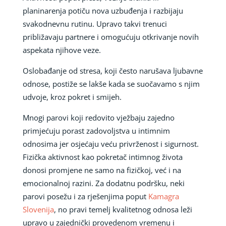
planinarenja potiču nova uzbuđenja i razbijaju
svakodnevnu rutinu. Upravo takvi trenuci
približavaju partnere i omogućuju otkrivanje novih
aspekata njihove veze.
Oslobađanje od stresa, koji često narušava ljubavne
odnose, postiže se lakše kada se suočavamo s njim
udvoje, kroz pokret i smijeh.
Mnogi parovi koji redovito vježbaju zajedno
primjećuju porast zadovoljstva u intimnim
odnosima jer osjećaju veću privrženost i sigurnost.
Fizička aktivnost kao pokretač intimnog života
donosi promjene ne samo na fizičkoj, već i na
emocionalnoj razini. Za dodatnu podršku, neki
parovi posežu i za rješenjima poput
Kamagra
Slovenija
, no pravi temelj kvalitetnog odnosa leži
upravo u zajednički provedenom vremenu i