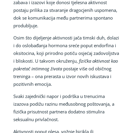
zabava i izazovi koje donosi tjelesna aktivnost
postaju prilika za stvaranje dragocjenih uspomena,
dok se komunikacija među partnerima spontano
produbljuje.
Osim što dijeljenje aktivnosti jača timski duh, dolazi
i do oslobađanja hormona sreće poput endorfina i
oksitocina, koji prirodno potiču osjećaj zadovoljstva
i bliskosti. U takvom okruženju,
fizička aktivnost kao
pokretač intimnog života
postaje više od običnog
treninga – ona prerasta u izvor novih iskustava i
pozitivnih emocija.
Svaki zajednički napor i podrška u trenucima
izazova podižu razinu međusobnog poštovanja, a
fizička prisutnost partnera dodatno stimulira
seksualnu privlačnost.
Aktivnosti poput plesa, vožnje bicikla ili