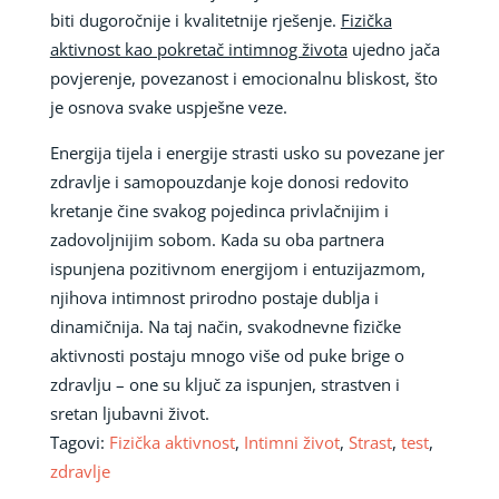
biti dugoročnije i kvalitetnije rješenje.
Fizička
aktivnost kao pokretač intimnog života
ujedno jača
povjerenje, povezanost i emocionalnu bliskost, što
je osnova svake uspješne veze.
Energija tijela i energije strasti usko su povezane jer
zdravlje i samopouzdanje koje donosi redovito
kretanje čine svakog pojedinca privlačnijim i
zadovoljnijim sobom. Kada su oba partnera
ispunjena pozitivnom energijom i entuzijazmom,
njihova intimnost prirodno postaje dublja i
dinamičnija. Na taj način, svakodnevne fizičke
aktivnosti postaju mnogo više od puke brige o
zdravlju – one su ključ za ispunjen, strastven i
sretan ljubavni život.
Tagovi:
Fizička aktivnost
,
Intimni život
,
Strast
,
test
,
zdravlje