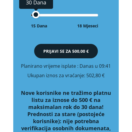
30 Dana
15 Dana
18 Mjeseci
PRIJAVI SE ZA
500,00 €
Planirano vrijeme isplate
: Danas u 09:41
Ukupan iznos za vraćanje:
502,80 €
Nove korisnike ne tražimo platnu
listu za iznose do 500 € na
maksimalan rok do 30 dana!
Prednosti za stare (postojeće
korisnike):
nije potrebna
verifikacija osobnih dokumenata,