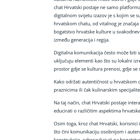
chat Hrvatski postaje ne samo platforma 
digitalnom svijetu izazov je s kojim se
hrvatskom chatu, od vitalnog je značaja 
bogatstvo hrvatske kulture u svakodnevn
između generacija i regija.
Digitalna komunikacija često može biti 
uključuju elementi kao što su lokalni izr
prostor gdje se kultura prenosi, gdje se 
Kako održati autentičnost u hrvatskom ch
praznicima ili čak kulinarskim specijalit
Na taj način, chat Hrvatski postaje inter
educirati o različitim aspektima hrvatske
Osim toga, kroz chat Hrvatski, korisnici i
što čini komunikaciju osobnijom i autent
konstrukcije, zaboravljajući na bogatstvo