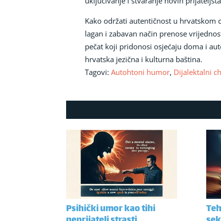
uključivanje i stvaranje novih prijateljst
Kako održati autentičnost u hrvatskom ch
lagan i zabavan način prenose vrijednost
pečat koji pridonosi osjećaju doma i aute
hrvatska jezična i kulturna baština.
Tagovi:
Autohtoni humor
,
Dijalektalni c
Psihički umor kao tihi
Teh
neprijatelj strasti
sek