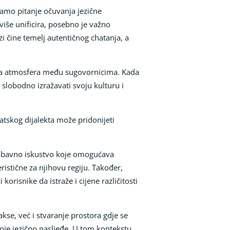
samo pitanje očuvanja jezične
 više unificira, posebno je važno
zi čine temelj autentičnog chatanja, a
nija atmosfera među sugovornicima. Kada
 slobodno izražavati svoju kulturu i
vatskog dijalekta može pridonijeti
 zabavno iskustvo koje omogućava
ristične za njihovu regiju. Također,
korisnike da istraže i cijene različitosti
kse, već i stvaranje prostora gdje se
svoje jezično nasljeđe. U tom kontekstu,