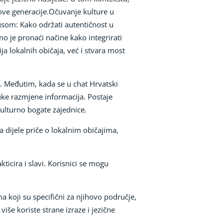
nove generacije.Očuvanje kulture u
usom: Kako održati autentičnost u
no je pronaći načine kako integrirati
a lokalnih običaja, već i stvara most
a. Međutim, kada se u chat Hrvatski
puke razmjene informacija. Postaje
kulturno bogate zajednice.
 dijele priče o lokalnim običajima,
ticira i slavi. Korisnici se mogu
ima koji su specifični za njihovo područje,
še koriste strane izraze i jezične