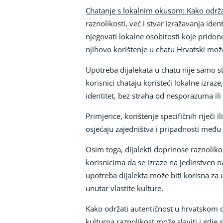
Chatanje s lokalnim okusom: Kako održa
raznolikosti, već i stvar izražavanja ide
njegovati lokalne osobitosti koje pridono
njihovo korištenje u chatu Hrvatski može
Upotreba dijalekata u chatu nije samo s
korisnici chataju koristeći lokalne izraz
identitet, bez straha od nesporazuma ili
Primjerice, korištenje specifičnih riječi
osjećaju zajedništva i pripadnosti među
Osim toga, dijalekti doprinose raznolik
korisnicima da se izraze na jedinstven na
upotreba dijalekta može biti korisna za uč
unutar vlastite kulture.
Kako održati autentičnost u hrvatskom ch
kulturna raznolikost može slaviti i gdje 