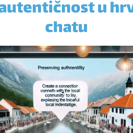
 autentičnost u h
chatu