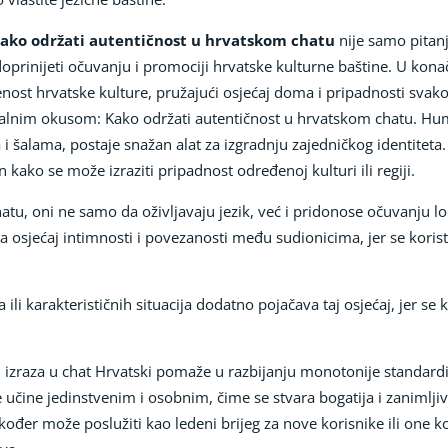
Kako održati autentičnost u hrvatskom chatu
nije samo pitanj
inijeti očuvanju i promociji hrvatske kulturne baštine. U konač
enost hrvatske kulture, pružajući osjećaj doma i pripadnosti svako
alnim okusom: Kako održati autentičnost u hrvatskom chatu. Humo
a i šalama, postaje snažan alat za izgradnju zajedničkog identiteta
 kako se može izraziti pripadnost određenoj kulturi ili regiji.
hatu, oni ne samo da oživljavaju jezik, već i pridonose očuvanju lo
osjećaj intimnosti i povezanosti među sudionicima, jer se koriste 
 ili karakterističnih situacija dodatno pojačava taj osjećaj, jer se
 izraza u chat Hrvatski pomaže u razbijanju monotonije standardi
učine jedinstvenim i osobnim, čime se stvara bogatija i zanimlji
đer može poslužiti kao ledeni brijeg za nove korisnike ili one koj