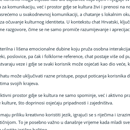
za komunikaciju, već i prostor gdje se kultura živi i prenosi na 
 susrećemo u svakodnevnoj komunikaciji, a chatanje s lokalnim ok
za očuvanje kulturnog identiteta. U kontekstu chat Hrvatski, ključ
e razgovore, čime se ne samo promiče razumijevanje i aprecijacij
sterilna i lišena emocionalne dubine koju pruža osobna interakcij
eki, poslovice, pa čak i folklorne reference, chat postaje više od 
stvaraju veze i gdje se svaki korisnik može osjećati kao dio veće, 
atu može uključivati razne pristupe, poput poticanja korisnika da
etima svojih krajeva.
aktivni prostor gdje se kultura ne samo spominje, već i aktivno prak
 kulture, što doprinosi osjećaju pripadnosti i zajedništva.
maju priliku kreativno koristiti jezik, igrajući se s riječima i izraz
ičnijom. To je posebno važno u današnje vrijeme kada mladi sve vi
 vlastite jezične baštine.