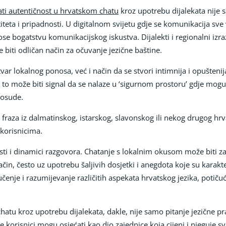
ti autentičnost u hrvatskom chatu
kroz upotrebu dijalekata nije 
ntiteta i pripadnosti. U digitalnom svijetu gdje se komunikacija sve
se bogatstvu komunikacijskog iskustva. Dijalekti i regionalni izra
 biti odličan način za očuvanje jezične baštine.
tvar lokalnog ponosa, već i način da se stvori intimnija i opušte
e, to može biti signal da se nalaze u ‘sigurnom prostoru’ gdje mogu
 osude.
 ili fraza iz dalmatinskog, istarskog, slavonskog ili nekog drugog hr
 korisnicima.
osti i dinamici razgovora. Chatanje s lokalnim okusom može biti
čin, često uz upotrebu šaljivih dosjetki i anegdota koje su karakte
enje i razumijevanje različitih aspekata hrvatskog jezika, potičući 
atu kroz upotrebu dijalekata, dakle, nije samo pitanje jezične pra
se korisnici mogu osjećati kao dio zajednice koja cijeni i njeguje 