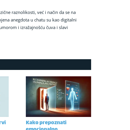
ične raznolikosti, već i način da se na
bojena anegdota u chatu su kao digitalni
 humorom i izražajnošću čuva i slavi
rvi
Kako prepoznati
emocionalno