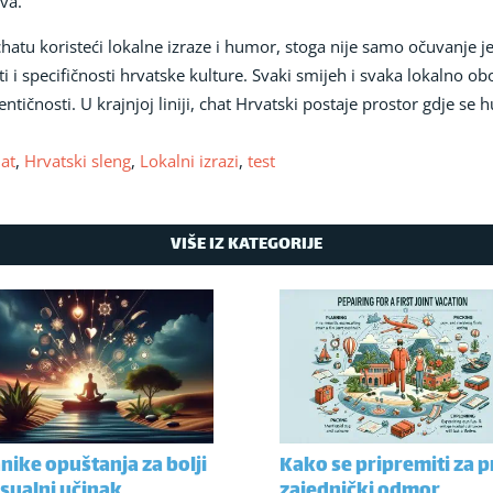
ava.
atu koristeći lokalne izraze i humor, stoga nije samo očuvanje jez
i i specifičnosti hrvatske kulture. Svaki smijeh i svaka lokalno o
ntičnosti. U krajnjoj liniji, chat Hrvatski postaje prostor gdje se
hat
,
Hrvatski sleng
,
Lokalni izrazi
,
test
VIŠE IZ KATEGORIJE
nike opuštanja za bolji
Kako se pripremiti za p
sualni učinak
zajednički odmor