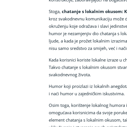
Stoga,
chatanje s lokalnim okusom: 
kroz svakodnevnu komunikaciju može dopr
okruženju koje odražava i slavi jedinstv
humor je nezamjenjiv dio chatanja s lok
ljude, a kada je prožet lokalnim izrazim
nisu samo sredstvo za smijeh, već i način
Kada korisnici koriste lokalne izraze u c
Takvo chatanje s lokalnim okusom stvara 
svakodnevnog života.
Humor koji proizlazi iz lokalnih anegdota
i naći humor u zajedničkim iskustvima.
Osim toga, korištenje lokalnog humora i
omogućava korisnicima da svoje poruke 
element chatanja s lokalnim okusom, tako