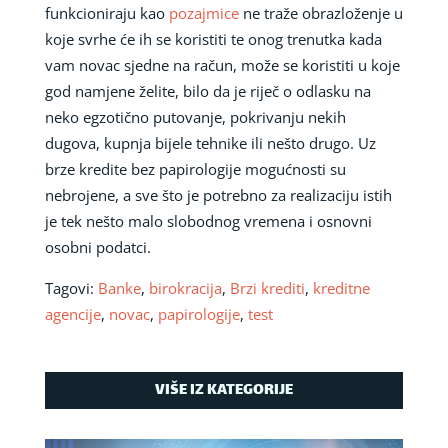
funkcioniraju kao
pozajmice
ne traže obrazloženje u
koje svrhe će ih se koristiti te onog trenutka kada
vam novac sjedne na račun, može se koristiti u koje
god namjene želite, bilo da je riječ o odlasku na
neko egzotično putovanje, pokrivanju nekih
dugova, kupnja bijele tehnike ili nešto drugo. Uz
brze kredite bez papirologije mogućnosti su
nebrojene, a sve što je potrebno za realizaciju istih
je tek nešto malo slobodnog vremena i osnovni
osobni podatci.
Tagovi:
Banke
,
birokracija
,
Brzi krediti
,
kreditne
agencije
,
novac
,
papirologije
,
test
VIŠE IZ KATEGORIJE