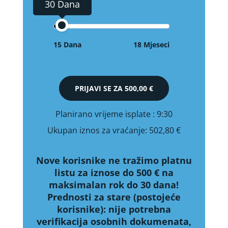
30 Dana
15 Dana
18 Mjeseci
PRIJAVI SE ZA
500,00 €
Planirano vrijeme isplate
: 9:30
Ukupan iznos za vraćanje:
502,80 €
Nove korisnike ne tražimo platnu
listu za iznose do 500 € na
maksimalan rok do 30 dana!
Prednosti za stare (postojeće
korisnike):
nije potrebna
verifikacija osobnih dokumenata,