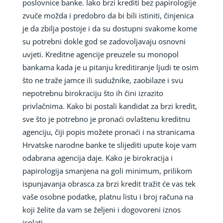
poslovnice banke. Iako brzi krediti bez papirologije
zvuče možda i predobro da bi bili istiniti, činjenica
je da zbilja postoje i da su dostupni svakome kome
su potrebni dokle god se zadovoljavaju osnovni
uvjeti. Kreditne agencije preuzele su monopol
bankama kada je u pitanju kreditiranje ljudi te osim
što ne traže jamce ili sudužnike, zaobilaze i svu
nepotrebnu birokraciju što ih čini izrazito
privlačnima. Kako bi postali kandidat za brzi kredit,
sve što je potrebno je pronaći ovlaštenu kreditnu
agenciju, čiji popis možete pronaći i na stranicama
Hrvatske narodne banke te slijediti upute koje vam
odabrana agencija daje. Kako je birokracija i
papirologija smanjena na goli minimum, prilikom
ispunjavanja obrasca za brzi kredit tražit će vas tek
vaše osobne podatke, platnu listu i broj računa na
koji želite da vam se željeni i dogovoreni iznos
isplati.