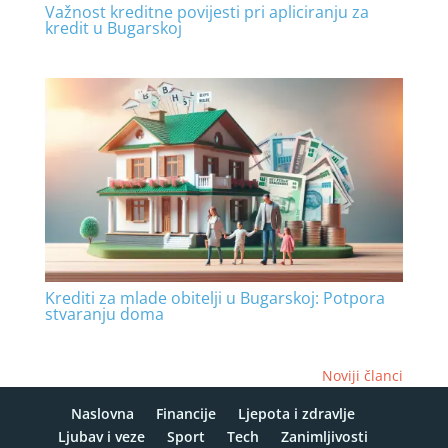
Važnost kreditne povijesti pri apliciranju za
kredit u Bugarskoj
Krediti za mlade obitelji u Bugarskoj: Potpora
stvaranju doma
Noviji članci
Naslovna
Financije
Ljepota i zdravlje
Ljubav i veze
Sport
Tech
Zanimljivosti